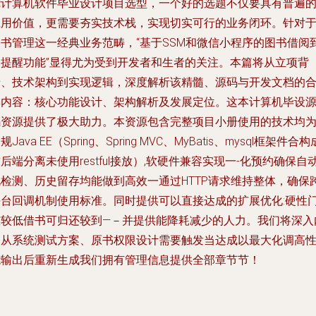
绕计算机软件毕业设计项目选型，一个好的选题不仅要具有普遍
应用价值，更需要夯实技术栈，实现切实可行的业务闭环。针对
图书管理这一经典业务范畴，“基于SSM和微信小程序的图书借阅
期提醒功能”显得尤为受到开发者和生者的关注。本篇将从立项背
景、技术架构到实现逻辑，深度解析该精髓、源码与开发文档的
集内容：核心功能设计、架构解析及发展定位。这本计算机毕设
码资源提供了极大助力。本资源包含完整项目小册使用的技术均
规Java EE（Spring、Spring MVC、MyBatis、mysql框架件合构
后端分离未使用restful接放）,软硬件兼容实现一-化预约确保自
化检测、历史留存均能做到高效一通过HTTP请求维持整体，确保
平台回调机制使用标准。同时提供可以直接达成的扩展优化:硬性
槛较低借书可归还较到—－并提供能降耗减少的人力。我们将深入
部从系统测试方案、原书权限设计需要触发当达成以最大化调高
能输出后重新生成我们拥有管理信息提供全部章节节！